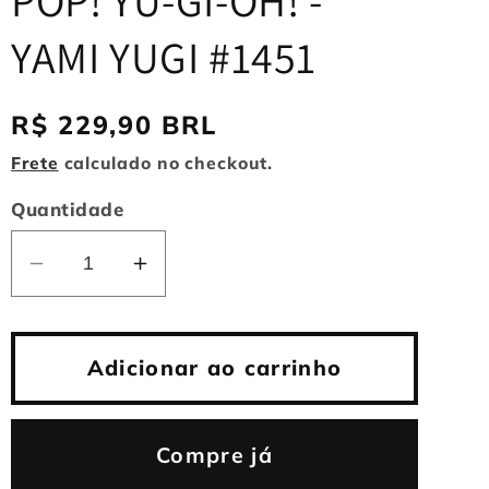
POP! YU-GI-OH! -
YAMI YUGI #1451
Preço
R$ 229,90 BRL
normal
Frete
calculado no checkout.
Quantidade
Diminuir
Aumentar
a
a
quantidade
quantidade
de
de
Adicionar ao carrinho
POP!
POP!
YU-
YU-
GI-
GI-
Compre já
OH!
OH!