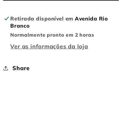
-
-
YAMI
YAMI
Retirada disponível em
Avenida Rio
YUGI
YUGI
Branco
#1451
#1451
Normalmente pronto em 2 horas
Ver as informações da loja
Share