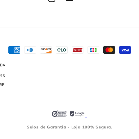
Instagram
YouTube
TikTok
Formas
de
TDA
pagamento
-93
RE
Selos de Garantia - Loja 100% Segura.