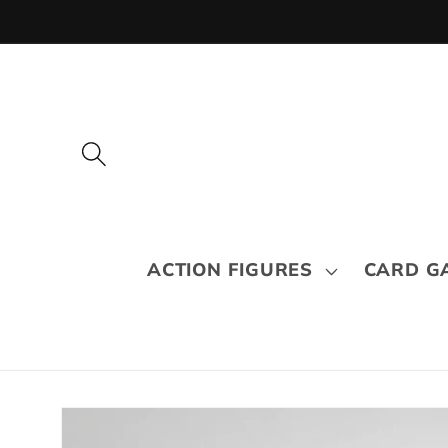
Pular
para o
conteúdo
ACTION FIGURES
CARD G
Pular para
as