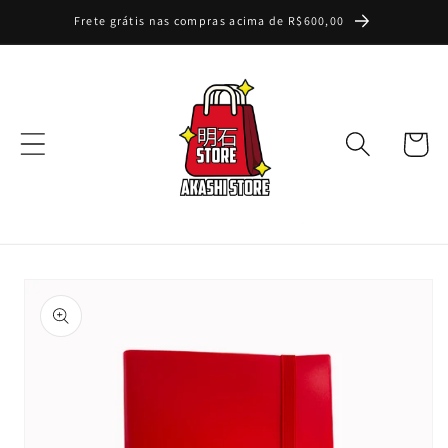
Pular
Frete grátis nas compras acima de R$600,00
para o
conteúdo
Carrinh
Pular para
as
informações
do produto