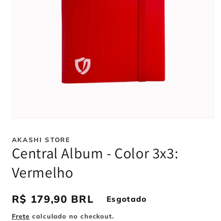
Abrir
mídia
1
AKASHI STORE
na
Central Album - Color 3x3:
janela
modal
Vermelho
Preço
R$ 179,90 BRL
Esgotado
normal
Frete
calculado no checkout.