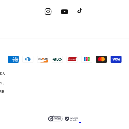
Instagram
YouTube
TikTok
Formas
de
TDA
pagamento
-93
RE