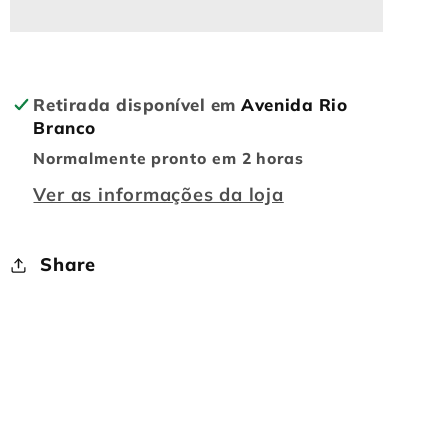
CUBO
CUBO
MAGICO
MAGICO
5X5X5
5X5X5
-
-
Retirada disponível em
Avenida Rio
MOYU
MOYU
Branco
Normalmente pronto em 2 horas
Ver as informações da loja
Share