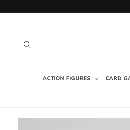
Pular
para o
conteúdo
ACTION FIGURES
CARD G
Pular para
as