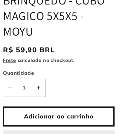
BRINQUEDO - CUBO
MAGICO 5X5X5 -
MOYU
Preço
R$ 59,90 BRL
normal
Frete
calculado no checkout.
Quantidade
Diminuir
Aumentar
a
a
quantidade
quantidade
de
de
Adicionar ao carrinho
BRINQUEDO
BRINQUEDO
-
-