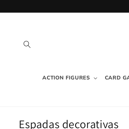
Pular
para o
conteúdo
ACTION FIGURES
CARD G
C
Espadas decorativas