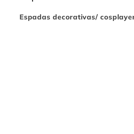
o
Espadas decorativas/ cosplaye
l
e
ç
ã
o
: